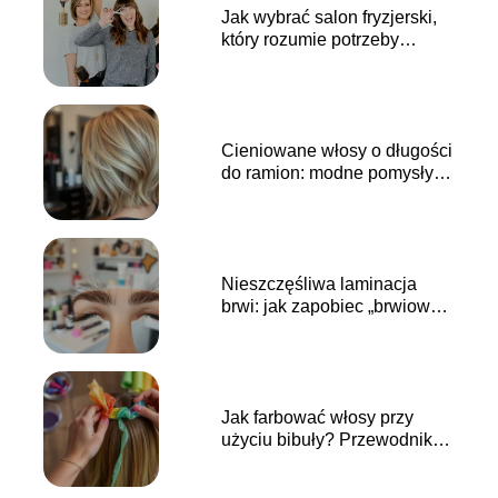
Jak wybrać salon fryzjerski,
który rozumie potrzeby
Twoich włosów?
Cieniowane włosy o długości
do ramion: modne pomysły i
inspiracje na różne okazje
Nieszczęśliwa laminacja
brwi: jak zapobiec „brwiowej
katastrofie”?
Jak farbować włosy przy
użyciu bibuły? Przewodnik
praktyczny krok po kroku