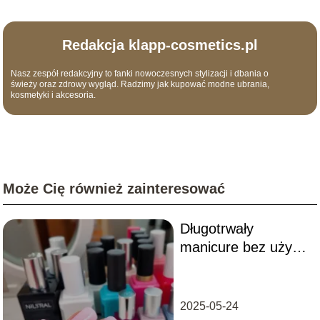
Redakcja klapp-cosmetics.pl
Nasz zespół redakcyjny to fanki nowoczesnych stylizacji i dbania o
świeży oraz zdrowy wygląd. Radzimy jak kupować modne ubrania,
kosmetyki i akcesoria.
Może Cię również zainteresować
Długotrwały
manicure bez użycia
lampy:
najkorzystniejsze
propozycje
2025-05-24