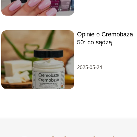
dostępne na rynku
Opinie o Cremobaza
50: co sądzą
użytkownicy na
temat tego
produktu?
2025-05-24